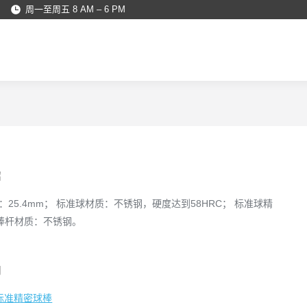
周一至周五 8 AM – 6 PM
您在这里：
绍
：25.4mm； 标准球材质：不锈钢，硬度达到58HRC； 标准球精
 棒杆材质：不锈钢。
别
标准精密球棒